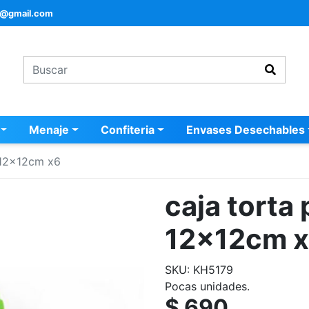
a@gmail.com
Menaje
Confiteria
Envases Desechables
 12x12cm x6
caja torta
12x12cm 
SKU: KH5179
Pocas unidades.
$ 690