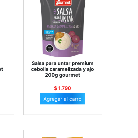
y
Salsa para untar premium
et
cebolla caramelizada y ajo
200g gourmet
$ 1.790
Agregar al carro