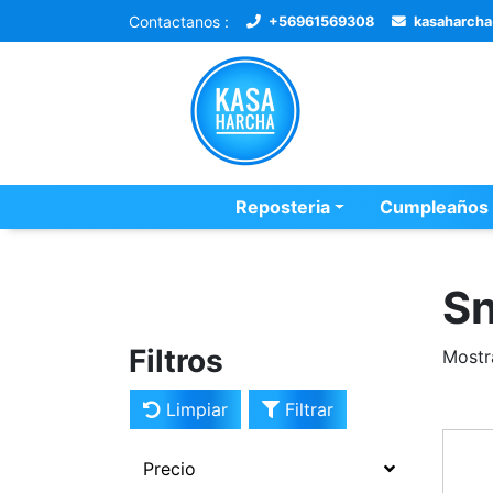
Contactanos :
+56961569308
kasaharch
Reposteria
Cumpleaños
Sn
Filtros
Mostr
Limpiar
Filtrar
Precio