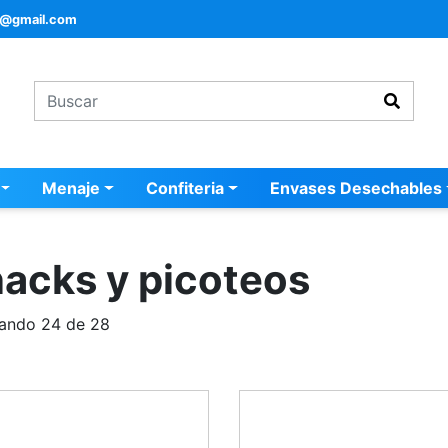
a@gmail.com
Menaje
Confiteria
Envases Desechables
acks y picoteos
ando 24 de 28