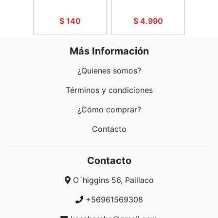
5
$ 140
$ 4.990
$
Más Información
¿Quienes somos?
Términos y condiciones
¿Cómo comprar?
Contacto
Contacto
O´higgins 56, Paillaco
+56961569308