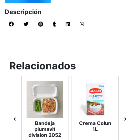
Descripción
Relacionados
ell
Bandeja
Crema Colun
Ma
rs
plumavit
1L
division 2052
REP