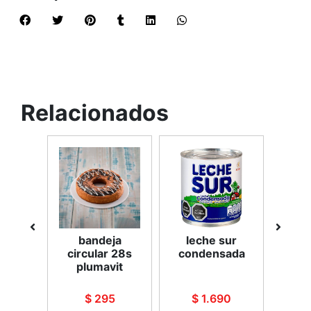
Relacionados
ines
bandeja
leche sur
g
 x20
circular 28s
condensada
vain
a
plumavit
90
$ 295
$ 1.690
$