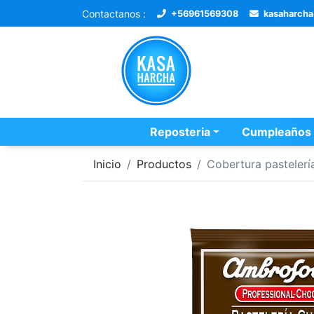
Contactanos :
+56961569308
kasaharch
Reposteria
Cumpleaños
Inicio
Productos
Cobertura pastelerí