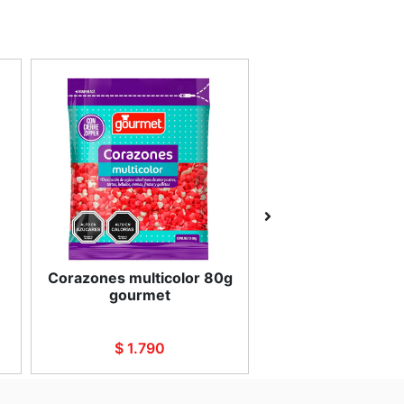
Corazones multicolor 80g
coco rallado 10
gourmet
$ 1.790
$ 1.390