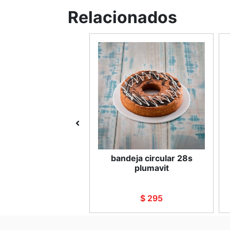
Relacionados
 Papel Mantequilla
bandeja circular 28s
plumavit
$ 200
$ 295