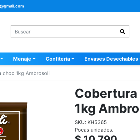
a@gmail.com
Menaje
Confiteria
Envases Desechables
a choc 1kg Ambrosoli
Cobertura 
1kg Ambro
SKU: KH5365
Pocas unidades.
$ 10.790