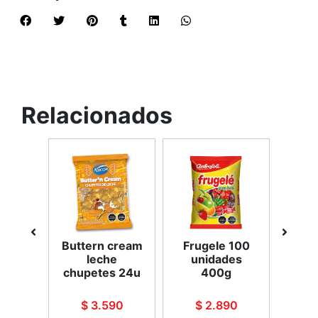
Relacionados
nte
Buttern cream
Frugele 100
Co
 gel
leche
unidades
cal
chupetes 24u
400g
90
$ 3.590
$ 2.890
$