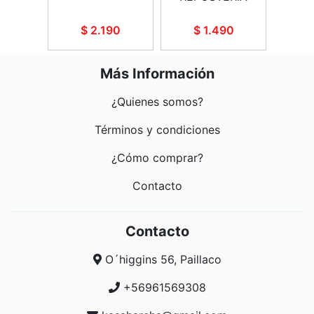
90
$ 2.190
$ 1.490
$
Más Información
¿Quienes somos?
Términos y condiciones
¿Cómo comprar?
Contacto
Contacto
O´higgins 56, Paillaco
+56961569308