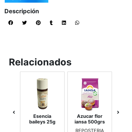
Descripción
Relacionados
tes
Esencia
Azucar flor
co
/azu
baileys 25g
iansa 500grs
ro/
et
g
REPOSTERIA