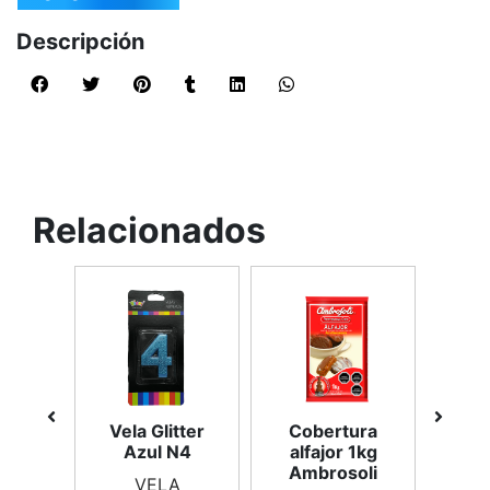
Descripción
Relacionados
 rojo
Vela Glitter
Cobertura
Colo
15g
Azul N4
alfajor 1kg
po
Ambrosoli
VELA