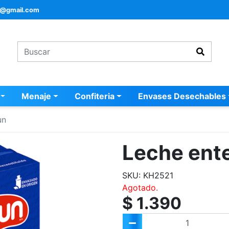
a@gmail.com
Menaje
Confiteria
Envases Desechables
un
Leche ente
SKU: KH2521
Agotado.
$ 1.390