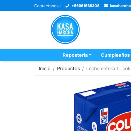
Contactanos :
+56961569308
kasaharch
Reposteria
Cumpleaños
Inicio
Productos
Leche entera 1L col