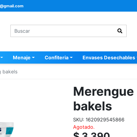
a@gmail.com
Menaje
Confiteria
Envases Desechables
 bakels
Merengue 
bakels
SKU: 1620929545866
Agotado.
$ 3.390