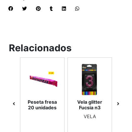
Relacionados
 bum
Peseta fresa
Vela glitter
C
ades
20 unidades
Fucsia n3
m
do
c
VELA
plat
C