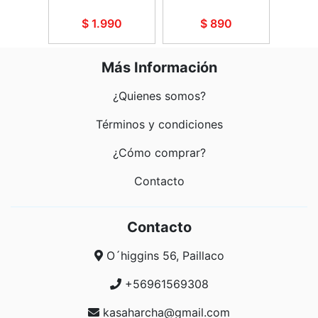
90
$ 1.990
$ 890
$
Más Información
¿Quienes somos?
Términos y condiciones
¿Cómo comprar?
Contacto
Contacto
O´higgins 56, Paillaco
+56961569308
kasaharcha@gmail.com