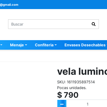
a@gmail.com
Menaje
Confiteria
Envases Desechables
vela lumin
SKU: 1611935897514
Pocas unidades.
$ 790