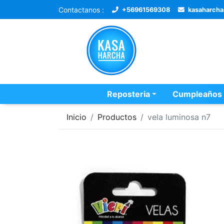
Contactanos :
+56961569308
kasaharch
Reposteria
Cumpleaños
Inicio
Productos
vela luminosa n7