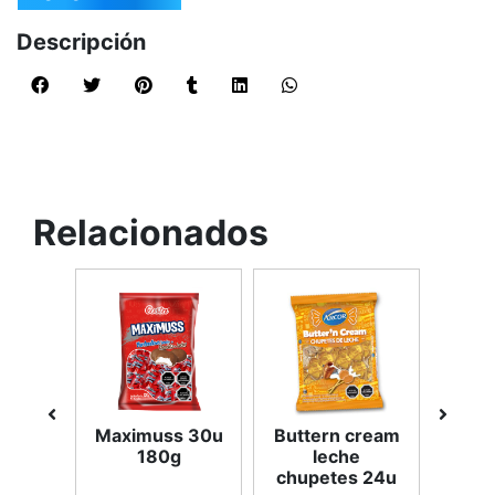
Descripción
Relacionados
hoc
Maximuss 30u
Buttern cream
Man
runa
180g
leche
chupetes 24u