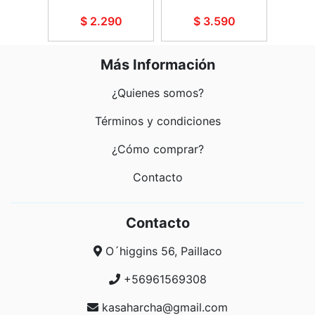
90
$ 2.290
$ 3.590
$
Más Información
¿Quienes somos?
Términos y condiciones
¿Cómo comprar?
Contacto
Contacto
O´higgins 56, Paillaco
+56961569308
kasaharcha@gmail.com