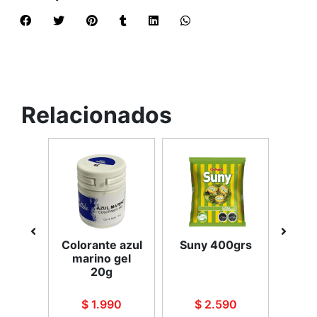
Relacionados
 bum
Colorante azul
Suny 400grs
Butt
ades
marino gel
sur
do
20g
90
$ 1.990
$ 2.590
$