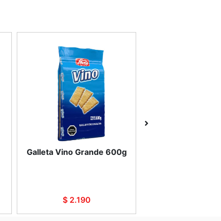
Galleta Vino Grande 600g
Bocaditos membri
$ 2.190
$ 2.190