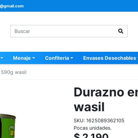
a@gmail.com
Menaje
Confiteria
Envases Desechables
 590g wasil
Durazno en
wasil
SKU: 1625089362105
Pocas unidades.
$ 2.190